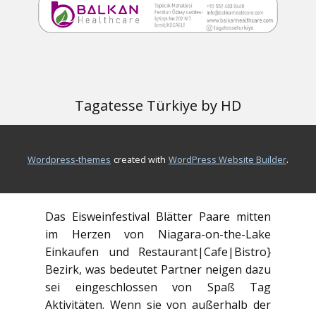
Menschenmenge sowie haben eine ruhige
Dialog.
Das Icewine Festival bietet Token,
Andenken Brille und Insider Bewegungen
vor und während Anlass. Jedes sowie
Tagatesse Türkiye by HD
Getränk Probe kostet Sie einen Token (6
USD) und einen Erinnerungs-Eiswein Brille
kosten $ 5. Der Insider pass ($ 33.90)
.
wordpress-themes
created with
WordPress Website Builder
enthält fünf Token und dem memento
cup.
Das Eisweinfestival Blätter Paare mitten
im Herzen von Niagara-on-the-Lake
Einkaufen und Restaurant|Cafe|Bistro}
Bezirk, was bedeutet Partner neigen dazu
sei eingeschlossen von Spaß Tag
Aktivitäten. Wenn sie von außerhalb der