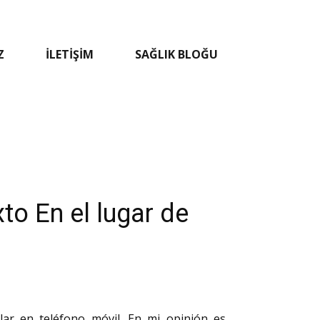
Z
İLETIŞIM
SAĞLIK BLOĞU
to En el lugar de
ar en teléfono móvil. En mi opinión es