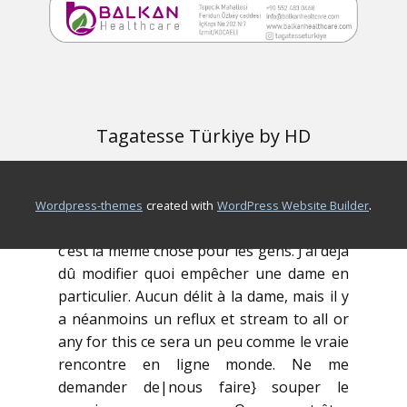
affirmé que ils tous super correspond
(vraiment pas care and attention si OkC
states 86 percent si elle ressemble à mon
personnel hockey advisor), juste
quelques-uns qui arrivés par étaient très
super.
Tagatesse Türkiye by HD
Ce genre de forum offre femmes un peu
de protection. Capable dire bonjour puis
.
disparaître dans le cas où vous obtenir
wordpress-themes
created with
WordPress Website Builder
tout effrayant dedans. Et, heureusement,
c’est la même chose pour les gens. J’ai déjà
dû modifier quoi empêcher une dame en
particulier. Aucun délit à la dame, mais il y
a néanmoins un reflux et stream to all or
any for this ce sera un peu comme le vraie
rencontre en ligne monde. Ne me
demander de|nous faire} souper le